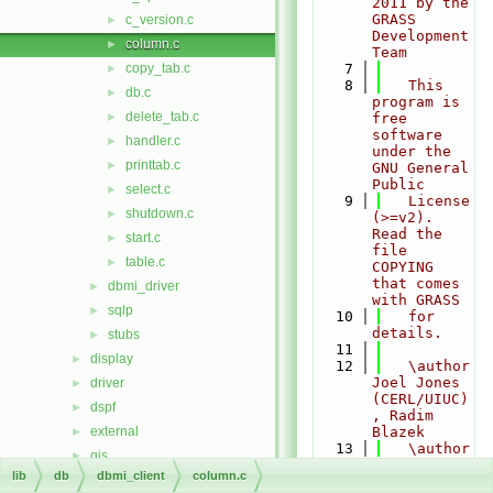
2011 by the 
GRASS 
c_version.c
►
Development 
column.c
►
Team
copy_tab.c
    7
►
    8
   This 
db.c
►
program is 
delete_tab.c
►
free 
software 
handler.c
►
under the 
printtab.c
►
GNU General 
Public
select.c
►
    9
   License 
shutdown.c
►
(>=v2). 
Read the 
start.c
►
file 
table.c
►
COPYING 
that comes 
dbmi_driver
►
with GRASS
sqlp
►
   10
   for 
details.
stubs
►
   11
display
►
   12
   \author 
Joel Jones 
driver
►
(CERL/UIUC)
dspf
►
, Radim 
external
Blazek
►
   13
   \author 
gis
►
Update by 
lib
db
dbmi_client
column.c
gmath
►
Glynn 