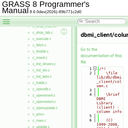
c_delete.c
►
GRASS 8 Programmer's
c_deletedb.c
►
Manual
8.6.0dev(2026)-89b771c2d0
c_desc_table.c
►
Toggle main menu visibility
c_drop_col.c
►
c_drop_index.c
►
c_drop_tab.c
►
dbmi_client/colu
c_execute.c
►
c_fetch.c
►
Go to the
c_finddb.c
►
documentation of this
c_insert.c
►
file.
c_list_drivers.c
►
    1
/*!
c_list_idx.c
►
    2
   \file 
c_list_tabs.c
►
lib/db/dbmi
_client/col
c_listdb.c
►
umn.c
c_opendb.c
►
    3
    4
   \brief 
c_openinsert.c
►
DBMI 
c_openselect.c
►
Library 
(client) - 
c_openupdate.c
►
column info
c_priv.c
►
    5
    6
   (C) 
c_rows.c
►
1999-2008, 
c_update.c
►