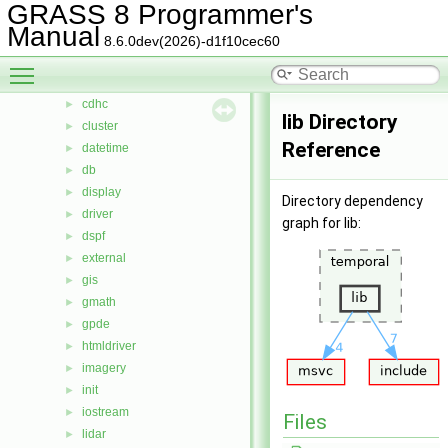
GRASS 8 Programmer's
btree
►
Manual
btree2
►
8.6.0dev(2026)-d1f10cec60
cairodriver
►
Toggle main menu visibility
calc
►
cdhc
►
lib Directory
cluster
►
Reference
datetime
►
db
►
display
►
Directory dependency
driver
►
graph for lib:
dspf
►
external
►
gis
►
gmath
►
gpde
►
htmldriver
►
imagery
►
init
►
iostream
►
Files
lidar
►