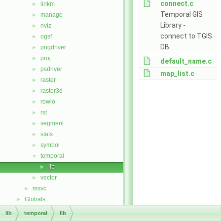
connect.c
linkm
►
Temporal GIS
manage
►
Library -
nviz
►
connect to TGIS
ogsf
►
DB.
pngdriver
►
proj
►
default_name.c
psdriver
►
map_list.c
raster
►
raster3d
►
rowio
►
rst
►
segment
►
stats
►
symbol
►
temporal
▼
lib
►
vector
►
msvc
►
Globals
►
lib
temporal
lib