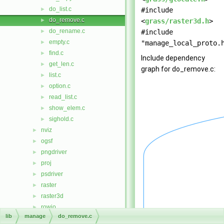
do_list.c
►
#include
do_remove.c
►
<
grass/raster3d.h
>
do_rename.c
►
#include
empty.c
►
"manage_local_proto.
find.c
►
Include dependency
get_len.c
►
graph for do_remove.c:
list.c
►
option.c
►
read_list.c
►
show_elem.c
►
sighold.c
►
nviz
►
ogsf
►
pngdriver
►
proj
►
psdriver
►
raster
►
raster3d
►
rowio
►
lib
manage
do_remove.c
rst
►