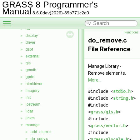
calc
►
GRASS 8 Programmer's
cdhc
►
Manual
8.6.0dev(2026)-89b771c2d0
cluster
►
Toggle main menu visibility
datetime
►
db
►
Functions
display
►
do_remove.c
driver
►
File Reference
dspf
►
external
►
gis
►
Manage Library -
gmath
►
Remove elements.
gpde
►
More...
htmldriver
►
imagery
►
#include <
stdio.h
>
init
►
#include <
string.h
>
iostream
►
#include
lidar
►
<
grass/gis.h
>
linkm
►
#include
manage
▼
<
grass/vector.h
>
add_elem.c
►
#include
do_copy.c
►
<
grass/glocale.h
>