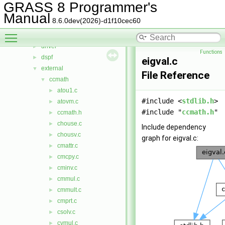
cluster
►
GRASS 8 Programmer's
datetime
►
Manual
8.6.0dev(2026)-d1f10cec60
db
►
Toggle main menu visibility
display
►
driver
►
Functions
dspf
►
eigval.c
external
▼
File Reference
ccmath
▼
atou1.c
►
#include <
stdlib.h
>
atovm.c
►
#include "
ccmath.h
"
ccmath.h
►
chouse.c
►
Include dependency
chousv.c
►
graph for eigval.c:
cmattr.c
►
cmcpy.c
►
cminv.c
►
cmmul.c
►
cmmult.c
►
cmprt.c
►
csolv.c
►
cvmul.c
►