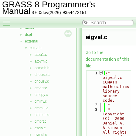
cluster
►
GRASS 8 Programmer's
datetime
►
Manual
8.6.0dev(2026)-9354472151
db
►
Toggle main menu visibility
display
►
driver
►
dspf
►
eigval.c
external
▼
ccmath
▼
Go to the
atou1.c
►
documentation of this
atovm.c
►
file.
ccmath.h
►
    1
/*  
chouse.c
►
eigval.c    
chousv.c
►
CCMATH 
mathematics 
cmattr.c
►
library 
cmcpy.c
►
source 
code.
cminv.c
►
    2
 *
cmmul.c
►
    3
 *  
Copyright 
cmmult.c
►
(C)  2000   
cmprt.c
►
Daniel A. 
Atkinson    
csolv.c
►
All rights 
cvmul.c
►