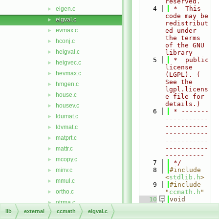
reserved.
    4
 *  This 
eigen.c
►
code may be 
eigval.c
►
redistribut
evmax.c
ed under 
►
the terms 
hconj.c
►
of the GNU 
heigval.c
►
library
    5
 *  public 
heigvec.c
►
license 
hevmax.c
►
(LGPL). ( 
See the 
hmgen.c
►
lgpl.licens
house.c
►
e file for 
details.)
housev.c
►
    6
 * -------
ldumat.c
►
-----------
-----------
ldvmat.c
►
-----------
matprt.c
►
-----------
-----------
mattr.c
►
----------
mcopy.c
►
    7
 */
    8
#include 
minv.c
►
<
stdlib.h
>
mmul.c
►
    9
#include 
ortho.c
"
ccmath.h
"
►
   10
void
otrma.c
►
eigval
(
doub
lib
external
ccmath
eigval.c
otrsm.c
►
le
 *a, 