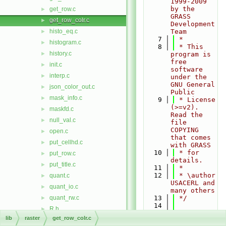
1999-2009 
by the 
get_row.c
►
GRASS 
get_row_colr.c
►
Development 
histo_eq.c
Team
►
    7
 *
histogram.c
►
    8
 * This 
history.c
►
program is 
free 
init.c
►
software 
interp.c
►
under the 
GNU General 
json_color_out.c
►
Public
mask_info.c
►
    9
 * License 
(>=v2). 
maskfd.c
►
Read the 
null_val.c
►
file 
COPYING 
open.c
►
that comes 
put_cellhd.c
►
with GRASS
   10
 * for 
put_row.c
►
details.
put_title.c
►
   11
 *
   12
 * \author 
quant.c
►
USACERL and 
quant_io.c
►
many others
quant_rw.c
   13
 */
►
   14
R.h
►
   15
#include 
lib
raster
get_row_colr.c
range.c
►
<
grass/gis.