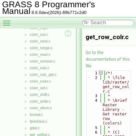
color_init.c
►
GRASS 8 Programmer's
color_insrt.c
►
Manual
8.6.0dev(2026)-89b771c2d0
color_invrt.c
►
Toggle main menu visibility
color_look.c
►
color_org.c
►
color_out.c
►
get_row_colr.c
color_rand.c
►
color_range.c
►
Go to the
color_read.c
►
documentation of this
color_remove.c
►
file.
color_rule.c
►
    1
/*!
color_rule_get.c
►
    2
 * \file 
color_rules.c
►
lib/raster/
get_row_col
color_set.c
►
r.c
color_shift.c
►
    3
 *
    4
 * \brief 
color_write.c
►
Raster 
color_xform.c
►
Library - 
Get raster 
format.c
►
row 
fpreclass.c
►
(colors)
    5
 *
gdal.c
►
    6
 * (C) 
get_cellhd.c
►