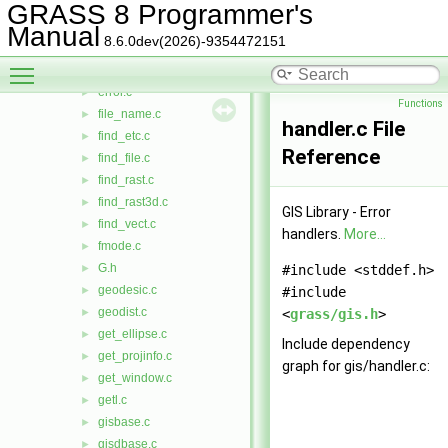
distance.c
►
GRASS 8 Programmer's
done_msg.c
►
Manual
8.6.0dev(2026)-9354472151
endian.c
►
Toggle main menu visibility
env.c
►
error.c
►
Functions
file_name.c
►
handler.c File
find_etc.c
►
Reference
find_file.c
►
find_rast.c
►
find_rast3d.c
►
GIS Library - Error
find_vect.c
►
handlers.
More...
fmode.c
►
G.h
►
#include <stddef.h>
geodesic.c
►
#include
geodist.c
►
<
grass/gis.h
>
get_ellipse.c
►
Include dependency
get_projinfo.c
►
graph for gis/handler.c:
get_window.c
►
getl.c
►
gisbase.c
►
gisdbase.c
►