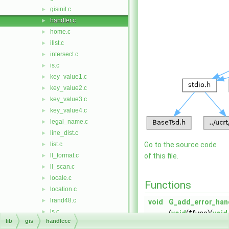
gisinit.c
►
handler.c
►
home.c
►
ilist.c
►
intersect.c
►
is.c
►
key_value1.c
►
key_value2.c
►
key_value3.c
►
key_value4.c
►
legal_name.c
►
line_dist.c
►
list.c
Go to the source code
►
ll_format.c
of this file.
►
ll_scan.c
►
locale.c
►
Functions
location.c
►
lrand48.c
►
void
G_add_error_han
ls.c
►
(
void
(*func)(
void
lib
gis
handler.c
ls_filter.c
►
*closure)