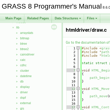
Bug List
GRASS 8 Programmer's Manual
Data Structures
►
8.6.
Files
▼
File List
▼
Main Page
Related Pages
Data Structures
Files
include
►
lib
▼
htmldriver/draw.c
arraystats
►
bitmap
►
Go to the documentation of t
btree
►
    1
#include <
gras
btree2
►
    2
#include "
path
cairodriver
►
    3
#include "
html
    4
calc
►
    5
static
struct 
cdhc
►
    6
    7
void
HTML_Begi
cluster
►
    8
{
datetime
►
    9
path_begin
   10
}
db
►
   11
display
►
   12
void
HTML_Move
driver
   13
{
►
   14
path_move
(
dspf
►
   15
}
external
►
   16
   17
void
HTML_Cont
gis
►