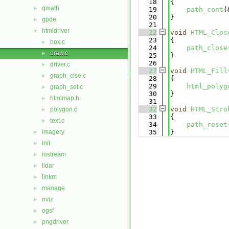
   18
{
gmath
►
   19
path_cont
(
   20
}
gpde
►
   21
htmldriver
▼
   22
void
HTML_Clos
   23
{
box.c
►
   24
path_close
draw.c
►
   25
}
   26
driver.c
►
   27
void
HTML_Fill
graph_clse.c
►
   28
{
   29
html_polyg
graph_set.c
►
   30
}
htmlmap.h
►
   31
   32
void
HTML_Stro
polygon.c
►
   33
{
text.c
►
   34
path_reset
imagery
   35
}
►
init
►
iostream
►
lidar
►
linkm
►
manage
►
nviz
►
ogsf
►
pngdriver
►