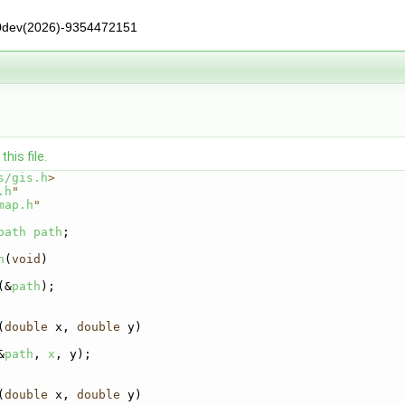
0dev(2026)-9354472151
his file.
s/gis.h
>
.h
"
map.h
"
path
path
;
n
(
void
)
(&
path
);
(
double
 x, 
double
 y)
&
path
, 
x
, y);
(
double
 x, 
double
 y)