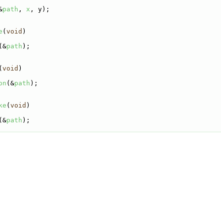
&
path
, 
x
, y);
e
(
void
)
(&
path
);
(
void
)
on
(&
path
);
ke
(
void
)
(&
path
);