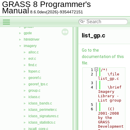
driver
►
GRASS 8 Programmer's
dspf
►
Manual
8.6.0dev(2026)-9354472151
external
►
Toggle main menu visibility
gis
►
gmath
►
gpde
►
list_gp.c
htmldriver
►
imagery
▼
Go to the
alloc.c
►
documentation of this
eol.c
►
file.
find.c
►
    1
/*!
fopen.c
►
    2
   \file 
georef.c
►
list_gp.c
    3
georef_tps.c
►
    4
   \brief 
group.c
►
Imagery 
Library - 
iclass.c
►
List group
iclass_bands.c
►
    5
    6
   (C) 
iclass_perimeter.c
►
2001-2008 
iclass_signatures.c
►
by the 
GRASS 
iclass_statistics.c
►
Development 
iscatt_core.c
►