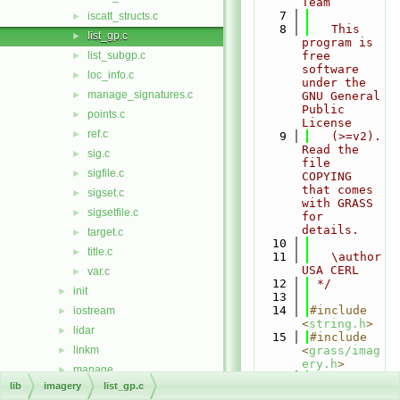
Team
    7
iscatt_structs.c
►
    8
   This 
list_gp.c
►
program is 
list_subgp.c
free 
►
software 
loc_info.c
►
under the 
manage_signatures.c
►
GNU General 
Public 
points.c
►
License
ref.c
►
    9
   (>=v2). 
Read the 
sig.c
►
file 
sigfile.c
►
COPYING 
that comes 
sigset.c
►
with GRASS 
sigsetfile.c
►
for 
details.
target.c
►
   10
title.c
►
   11
   \author 
USA CERL
var.c
►
   12
 */
init
►
   13
   14
#include 
iostream
►
<
string.h
>
lidar
►
   15
#include 
linkm
<
grass/imag
►
ery.h
>
manage
►
   16
#include 
lib
imagery
list_gp.c
nviz
►
<
grass/gloc