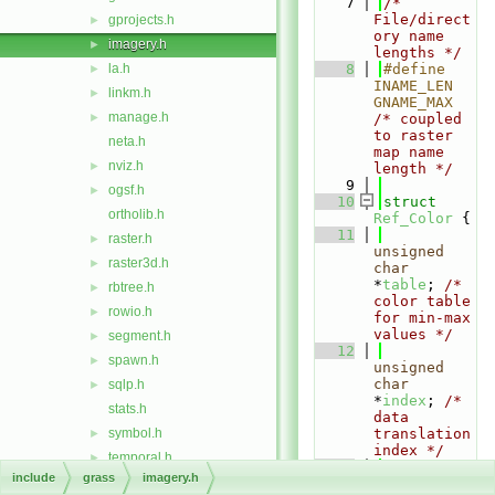
    7
/* 
File/direct
gprojects.h
►
ory name 
imagery.h
►
lengths */
la.h
    8
#define 
►
INAME_LEN 
linkm.h
►
GNAME_MAX 
manage.h
►
/* coupled 
to raster 
neta.h
map name 
nviz.h
►
length */
    9
ogsf.h
►
   10
struct 
ortholib.h
Ref_Color
 {
   11
raster.h
►
unsigned
raster3d.h
►
char
*
table
; 
/* 
rbtree.h
►
color table 
rowio.h
►
for min-max 
values */
segment.h
►
   12
spawn.h
►
unsigned
char
sqlp.h
►
*
index
; 
/* 
stats.h
data 
symbol.h
translation 
►
index */
temporal.h
►
   13
include
grass
imagery.h
vector.h
►
unsigned