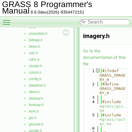
include
▼
GRASS 8 Programmer's
grass
▼
Manual
8.6.0dev(2026)-9354472151
defs
►
Toggle main menu visibility
iostream
►
vect
►
arraystats.h
►
imagery.h
bitmap.h
►
btree.h
►
Go to the
calc.h
►
documentation of this
cdhc.h
file.
cluster.h
►
    1
#ifndef 
colors.h
►
GRASS_IMAGE
config.h
►
RY_H
    2
#define 
datetime.h
►
GRASS_IMAGE
dbmi.h
►
RY_H
    3
display.h
►
    4
#include 
fontcap.h
►
<
grass/gis.
h
>
form.h
►
    5
#include 
gis.h
►
<
grass/rast
er.h
>
glocale.h
►
    6
gmath.h
►