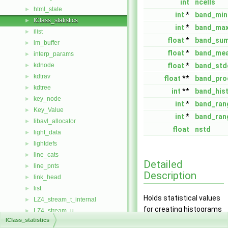
int
ncells
html_state
►
int
*
band_min
IClass_statistics
►
int
*
band_ma
ilist
►
float
*
band_su
im_buffer
►
float
*
band_me
interp_params
►
kdnode
float
*
band_std
►
kdtrav
►
float
**
band_pro
kdtree
►
int
**
band_his
key_node
►
int
*
band_ran
Key_Value
►
int
*
band_ran
libavl_allocator
►
float
nstd
light_data
►
lightdefs
►
line_cats
►
Detailed
line_pnts
►
Description
link_head
►
list
►
Holds statistical values
LZ4_stream_t_internal
►
for creating histograms
LZ4_stream_u
►
and raster maps for one
IClass_statistics
LZ4_streamDecode_t_internal
►