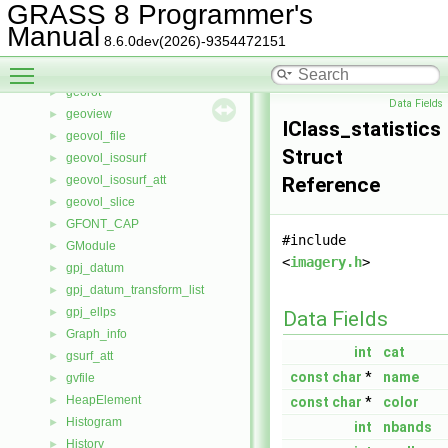
g_vol
►
GRASS 8 Programmer's
GASTATS
►
Manual
8.6.0dev(2026)-9354472151
GDAL_link
►
Toggle main menu visibility
geodisplay
►
georot
►
Data Fields
geoview
►
IClass_statistics
geovol_file
►
Struct
geovol_isosurf
►
geovol_isosurf_att
Reference
►
geovol_slice
►
GFONT_CAP
►
#include
GModule
►
<
imagery.h
>
gpj_datum
►
gpj_datum_transform_list
►
gpj_ellps
►
Data Fields
Graph_info
►
int
cat
gsurf_att
►
const
char
*
name
gvfile
►
HeapElement
►
const
char
*
color
Histogram
►
int
nbands
History
►