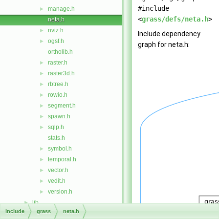
#include
manage.h
►
<
grass/defs/neta.h
>
neta.h
nviz.h
►
Include dependency
ogsf.h
►
graph for neta.h:
ortholib.h
raster.h
►
raster3d.h
►
rbtree.h
►
rowio.h
►
segment.h
►
spawn.h
►
sqlp.h
►
stats.h
symbol.h
►
temporal.h
►
vector.h
►
vedit.h
►
version.h
►
lib
►
include
grass
neta.h
msvc
►