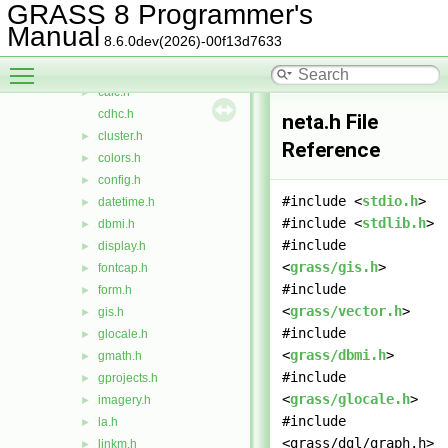
vect
►
GRASS 8 Programmer's
arraystats.h
►
Manual
8.6.0dev(2026)-00f13d7633
bitmap.h
►
Toggle main menu visibility
btree.h
►
calc.h
►
cdhc.h
neta.h File
cluster.h
►
Reference
colors.h
►
config.h
►
#include <
stdio.h
>
datetime.h
►
#include <
stdlib.h
>
dbmi.h
►
#include
display.h
►
<
grass/gis.h
>
fontcap.h
►
#include
form.h
►
<
grass/vector.h
>
gis.h
►
#include
glocale.h
►
<
grass/dbmi.h
>
gmath.h
►
#include
gprojects.h
►
<
grass/glocale.h
>
imagery.h
►
#include
la.h
►
<grass/dgl/graph.h>
linkm.h
►