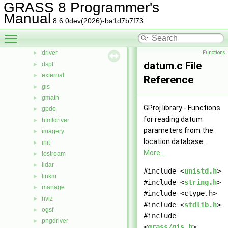
GRASS 8 Programmer's
cluster
►
Manual
datetime
►
8.6.0dev(2026)-ba1d7b7f73
db
►
Toggle main menu visibility
display
►
driver
Functions
►
datum.c File
dspf
►
external
►
Reference
gis
►
gmath
►
GProj library - Functions
gpde
►
for reading datum
htmldriver
►
parameters from the
imagery
►
location database.
init
►
More...
iostream
►
lidar
►
#include <
unistd.h
>
linkm
►
#include <
string.h
>
manage
►
#include <ctype.h>
nviz
►
#include <
stdlib.h
>
ogsf
►
#include
pngdriver
►
<
grass/gis.h
>