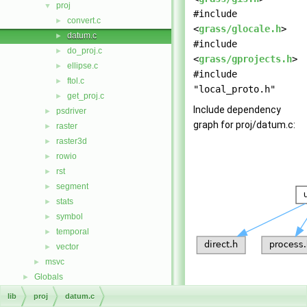
proj
▼
#include
convert.c
►
<
grass/glocale.h
>
datum.c
►
#include
do_proj.c
►
<
grass/gprojects.h
>
ellipse.c
►
#include
ftol.c
►
"local_proto.h"
get_proj.c
►
Include dependency
psdriver
►
graph for proj/datum.c:
raster
►
raster3d
►
rowio
►
rst
►
segment
►
stats
►
symbol
►
temporal
►
vector
►
msvc
►
Globals
►
lib
proj
datum.c