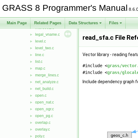
header_finfo.c
►
GRASS 8 Programmer's Manual
hist.c
►
8.6.
init_head.c
►
intersect.c
►
Main Page
Related Pages
Data Structures
Files
intersect2.c
►
legal_vname.c
►
read_sfa.c File Re
level.c
►
level_two.c
►
Vector library - reading fea
line.c
►
list.c
►
#include <
grass/vector
map.c
►
#include <
grass/glocal
merge_lines.c
►
Include dependency graph fo
net_analyze.c
►
net_build.c
►
open.c
►
open_nat.c
►
open_ogr.c
►
open_pg.c
►
overlap.c
►
overlay.c
►
poly.c
►