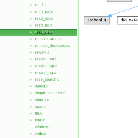
read.c
►
read_nat.c
►
read_ogr.c
►
read_pg.c
►
read_sfa.c
►
remove_areas.c
►
remove_duplicates.c
►
rewind.c
►
rewind_nat.c
►
rewind_ogr.c
►
rewind_pg.c
►
rtree_search.c
►
select.c
►
simple_features.c
►
sindex.c
►
snap.c
►
tin.c
►
type.c
►
window.c
write.c
►