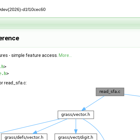
0dev(2026)-d1f10cec60
ference
tures - simple feature access.
More...
.h
>
e.h
>
r read_sfa.c: