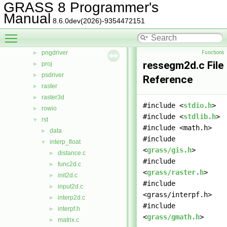
GRASS 8 Programmer's
linkm
►
Manual
manage
►
8.6.0dev(2026)-9354472151
nviz
►
Toggle main menu visibility
ogsf
►
pngdriver
Functions
►
ressegm2d.c File
proj
►
psdriver
►
Reference
raster
►
raster3d
►
#include <
stdio.h
>
rowio
►
#include <
stdlib.h
>
rst
▼
#include <math.h>
data
►
#include
interp_float
▼
<
grass/gis.h
>
distance.c
►
#include
func2d.c
►
<
grass/raster.h
>
init2d.c
►
#include
input2d.c
►
<grass/interpf.h>
interp2d.c
►
#include
interpf.h
►
<
grass/gmath.h
>
matrix.c
►