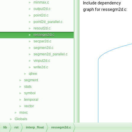
minmax.c
►
Include dependency
output2d.c
►
graph for ressegm2d.c:
point2d.c
►
point2d_parallel.c
►
resout2d.c
►
ressegm2d.c
►
secpar2d.c
►
segmen2d.c
►
segmen2d_parallel.c
►
vinput2d.c
►
write2d.c
►
qtree
►
segment
►
stats
►
symbol
►
temporal
►
vector
►
msvc
►
Globals
►
lib
rst
interp_float
ressegm2d.c