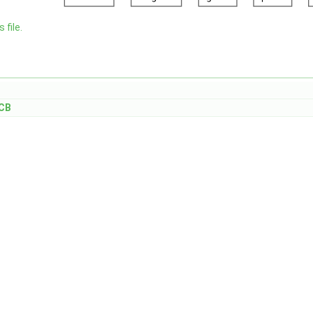
 file.
CB