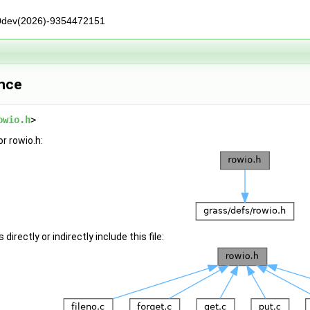
0dev(2026)-9354472151
ence
owio.h
>
r rowio.h:
irectly or indirectly include this file: