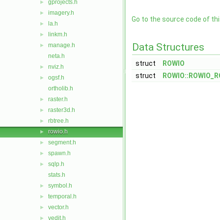
gprojects.h
►
imagery.h
►
Go to the source code of this
la.h
►
linkm.h
►
Data Structures
manage.h
►
neta.h
struct
ROWIO
nviz.h
►
struct
ROWIO::ROWIO_R
ogsf.h
►
ortholib.h
raster.h
►
raster3d.h
►
rbtree.h
►
rowio.h
►
segment.h
►
spawn.h
►
sqlp.h
►
stats.h
symbol.h
►
temporal.h
►
vector.h
►
vedit.h
►