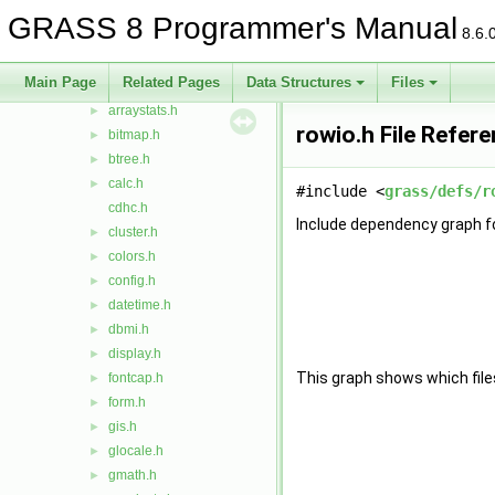
grass
▼
GRASS 8 Programmer's Manual
8.6.
defs
►
iostream
►
Main Page
Related Pages
Data Structures
Files
vect
►
arraystats.h
►
rowio.h File Refer
bitmap.h
►
btree.h
►
calc.h
►
#include <
grass/defs/r
cdhc.h
Include dependency graph fo
cluster.h
►
colors.h
►
config.h
►
datetime.h
►
dbmi.h
►
display.h
►
This graph shows which files d
fontcap.h
►
form.h
►
gis.h
►
glocale.h
►
gmath.h
►