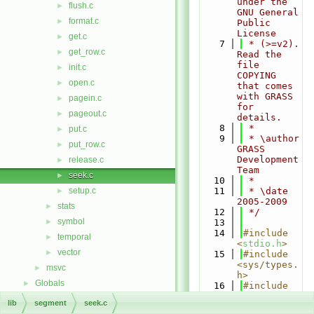
under the 
flush.c
►
GNU General 
format.c
►
Public 
License
get.c
►
    7
 * (>=v2). 
get_row.c
►
Read the 
file 
init.c
►
COPYING 
open.c
►
that comes 
with GRASS 
pagein.c
►
for 
pageout.c
►
details.
    8
 *
put.c
►
    9
 * \author 
put_row.c
►
GRASS 
Development 
release.c
►
Team
seek.c
►
   10
 *
setup.c
   11
 * \date 
►
2005-2009
stats
►
   12
 */
symbol
►
   13
   14
#include 
temporal
►
<
stdio.h
>
vector
►
   15
#include 
<sys/types.
msvc
►
h>
Globals
►
   16
#include 
<
unistd.h
>
lib
segment
seek.c
   17
#include 