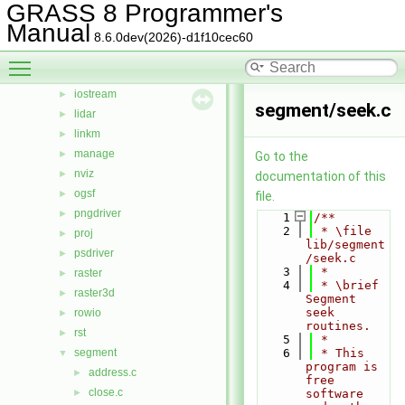
GRASS 8 Programmer's
gpde
►
Manual
htmldriver
►
8.6.0dev(2026)-d1f10cec60
imagery
►
Toggle main menu visibility
init
►
iostream
►
segment/seek.c
lidar
►
linkm
►
manage
►
Go to the
nviz
►
documentation of this
ogsf
►
file.
pngdriver
►
    1
/**
    2
 * \file 
proj
►
lib/segment
psdriver
►
/seek.c
    3
 *
raster
►
    4
 * \brief 
raster3d
►
Segment 
seek 
rowio
►
routines.
rst
►
    5
 *
segment
    6
 * This 
▼
program is 
address.c
►
free 
close.c
►
software 