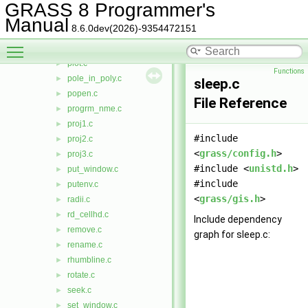
parser_wps.c
►
GRASS 8 Programmer's
paths.c
►
Manual
8.6.0dev(2026)-9354472151
percent.c
►
Toggle main menu visibility
pi.h
►
plot.c
►
Functions
pole_in_poly.c
►
sleep.c
popen.c
►
File Reference
progrm_nme.c
►
proj1.c
►
#include
proj2.c
►
<
grass/config.h
>
proj3.c
►
#include <
unistd.h
>
put_window.c
►
#include
putenv.c
►
<
grass/gis.h
>
radii.c
►
rd_cellhd.c
►
Include dependency
remove.c
►
graph for sleep.c:
rename.c
►
rhumbline.c
►
rotate.c
►
seek.c
►
set_window.c
►