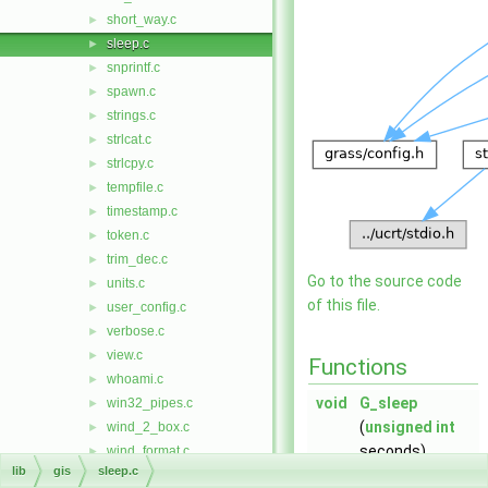
short_way.c
►
sleep.c
►
snprintf.c
►
spawn.c
►
strings.c
►
strlcat.c
►
strlcpy.c
►
tempfile.c
►
timestamp.c
►
token.c
►
trim_dec.c
►
Go to the source code
units.c
►
of this file.
user_config.c
►
verbose.c
►
view.c
►
Functions
whoami.c
►
void
G_sleep
win32_pipes.c
►
(
unsigned
int
wind_2_box.c
►
seconds)
wind_format.c
►
lib
gis
sleep.c
wind_in.c
►