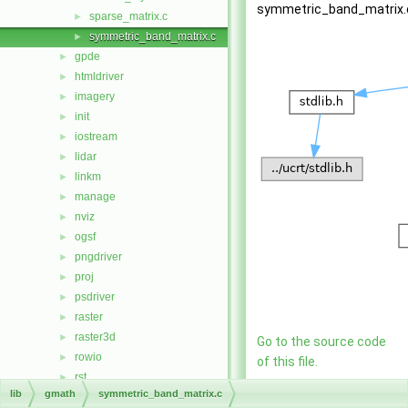
symmetric_band_matrix.
sparse_matrix.c
►
symmetric_band_matrix.c
►
gpde
►
htmldriver
►
imagery
►
init
►
iostream
►
lidar
►
linkm
►
manage
►
nviz
►
ogsf
►
pngdriver
►
proj
►
psdriver
►
raster
►
raster3d
►
Go to the source code
rowio
►
of this file.
rst
►
lib
gmath
symmetric_band_matrix.c
segment
►