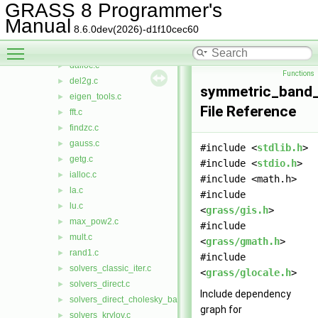
blas_level_3.c
►
GRASS 8 Programmer's
brent.c
►
Manual
8.6.0dev(2026)-d1f10cec60
CBLAS_wrapper_blas_level_1.c
►
Toggle main menu visibility
ccmath_grass_wrapper.c
►
dalloc.c
►
Functions
del2g.c
►
symmetric_band_
eigen_tools.c
►
File Reference
fft.c
►
findzc.c
►
gauss.c
►
#include <
stdlib.h
>
getg.c
►
#include <
stdio.h
>
ialloc.c
►
#include <math.h>
la.c
►
#include
lu.c
►
<
grass/gis.h
>
max_pow2.c
►
#include
mult.c
►
<
grass/gmath.h
>
rand1.c
►
#include
solvers_classic_iter.c
►
<
grass/glocale.h
>
solvers_direct.c
►
Include dependency
solvers_direct_cholesky_band.c
►
graph for
solvers_krylov.c
►