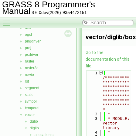
iostream
►
GRASS 8 Programmer's
lidar
►
Manual
8.6.0dev(2026)-9354472151
linkm
►
Toggle main menu visibility
manage
►
nviz
►
ogsf
►
vector/diglib/box
pngdriver
►
proj
►
Go to the
psdriver
►
documentation of this
raster
►
file.
raster3d
►
    1
rowio
►
/**********
rst
►
***********
***********
segment
►
***********
stats
►
***********
***********
symbol
►
***********
temporal
►
*
    2
 *
vector
▼
    3
 * MODULE:       
dglib
►
Vector 
library
diglib
▼
    4
 *
allocation.c
►