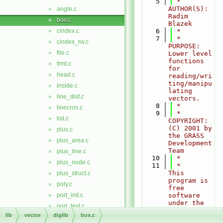
    5
 * 
AUTHOR(S):    
angle.c
►
Radim 
box.c
►
Blazek
cindex.c
    6
 *
►
    7
 * 
cindex_rw.c
►
PURPOSE:      
file.c
►
Lower level 
functions 
frmt.c
►
for 
head.c
►
reading/wri
ting/manipu
inside.c
►
lating 
line_dist.c
►
vectors.
    8
 *
linecros.c
►
    9
 * 
list.c
►
COPYRIGHT:    
(C) 2001 by 
plus.c
►
the GRASS 
plus_area.c
►
Development 
Team
plus_line.c
►
   10
 *
plus_node.c
►
   11
 *               
This 
plus_struct.c
►
program is 
poly.c
►
free 
port_init.c
software 
►
under the 
port_test.c
►
GNU General 
lib
vector
diglib
box.c
portable.c
►
Public