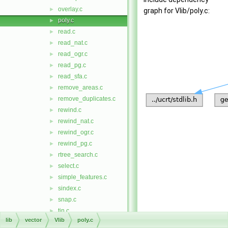
overlay.c
►
graph for Vlib/poly.c:
poly.c
►
read.c
►
read_nat.c
►
read_ogr.c
►
read_pg.c
►
read_sfa.c
►
remove_areas.c
►
remove_duplicates.c
►
rewind.c
►
rewind_nat.c
►
rewind_ogr.c
►
rewind_pg.c
►
rtree_search.c
►
select.c
►
simple_features.c
►
sindex.c
►
snap.c
►
tin.c
►
lib
vector
Vlib
poly.c
type.c
►