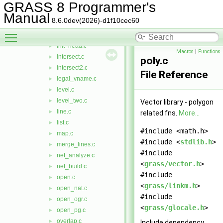
handler.c
►
GRASS 8 Programmer's
header.c
►
Manual
8.6.0dev(2026)-d1f10cec60
header_finfo.c
►
Toggle main menu visibility
hist.c
►
init_head.c
►
Macros
|
Functions
intersect.c
►
poly.c
intersect2.c
►
File Reference
legal_vname.c
►
level.c
►
level_two.c
►
Vector library - polygon
line.c
►
related fns.
More...
list.c
►
#include <math.h>
map.c
►
#include <
stdlib.h
>
merge_lines.c
►
#include
net_analyze.c
►
<
grass/vector.h
>
net_build.c
►
#include
open.c
►
<
grass/linkm.h
>
open_nat.c
►
#include
open_ogr.c
►
<
grass/glocale.h
>
open_pg.c
►
overlap.c
►
Include dependency