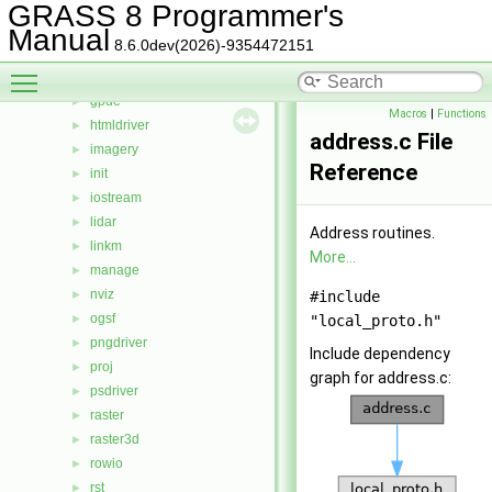
dspf
►
GRASS 8 Programmer's
external
►
Manual
8.6.0dev(2026)-9354472151
gis
►
Toggle main menu visibility
gmath
►
gpde
►
Macros
|
Functions
htmldriver
►
address.c File
imagery
►
Reference
init
►
iostream
►
lidar
►
Address routines.
linkm
►
More...
manage
►
nviz
►
#include
ogsf
►
"local_proto.h"
pngdriver
►
Include dependency
proj
►
graph for address.c:
psdriver
►
raster
►
raster3d
►
rowio
►
rst
►