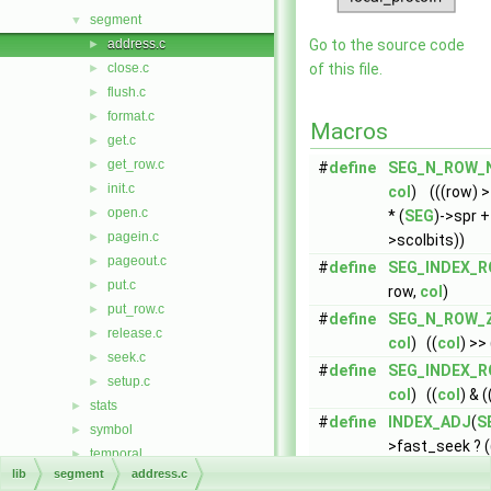
segment
▼
address.c
Go to the source code
►
close.c
of this file.
►
flush.c
►
format.c
►
Macros
get.c
►
get_row.c
►
#
define
SEG_N_ROW_
init.c
►
col
) (((row) >
open.c
►
* (
SEG
)->spr +
pagein.c
►
>scolbits))
pageout.c
►
#
define
SEG_INDEX_
put.c
►
row,
col
)
put_row.c
►
#
define
SEG_N_ROW_
release.c
►
col
) ((
col
) >> 
seek.c
►
#
define
SEG_INDEX_
setup.c
►
col
) ((
col
) & (
stats
►
#
define
INDEX_ADJ
(
S
symbol
►
>fast_seek ? ((
temporal
►
>lenbits) : ((i) *
lib
segment
address.c
vector
►