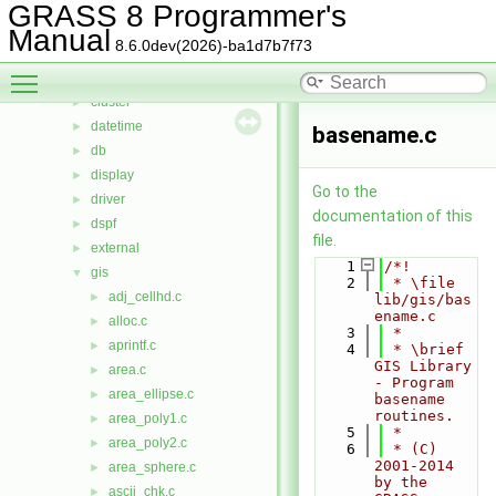
btree2
►
GRASS 8 Programmer's
cairodriver
►
Manual
8.6.0dev(2026)-ba1d7b7f73
calc
►
Toggle main menu visibility
cdhc
►
cluster
►
datetime
►
basename.c
db
►
display
►
Go to the
driver
►
documentation of this
dspf
►
file.
external
►
    1
/*!
gis
▼
    2
 * \file 
adj_cellhd.c
►
lib/gis/bas
ename.c
alloc.c
►
    3
 *
aprintf.c
►
    4
 * \brief 
GIS Library 
area.c
►
- Program 
area_ellipse.c
►
basename 
routines.
area_poly1.c
►
    5
 *
area_poly2.c
►
    6
 * (C) 
2001-2014 
area_sphere.c
►
by the 
ascii_chk.c
►