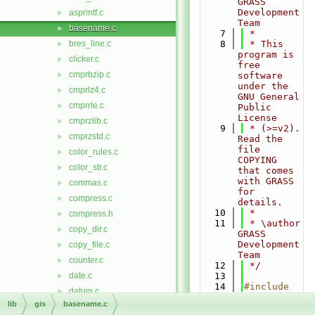
GRASS 
Development 
asprintf.c
►
Team
basename.c
►
    7
 *
bres_line.c
    8
 * This 
►
program is 
clicker.c
►
free 
cmprbzip.c
►
software 
under the 
cmprlz4.c
►
GNU General 
cmprrle.c
►
Public 
License
cmprzlib.c
►
    9
 * (>=v2). 
cmprzstd.c
►
Read the 
file 
color_rules.c
►
COPYING 
color_str.c
►
that comes 
with GRASS 
commas.c
►
for 
compress.c
►
details.
   10
 *
compress.h
►
   11
 * \author 
copy_dir.c
►
GRASS 
Development 
copy_file.c
►
Team
counter.c
►
   12
 */
date.c
   13
►
   14
#include 
datum.c
►
<
grass/gis.
lib
gis
basename.c
debug.c
►
h
>