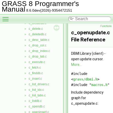
c_close_cur.c
►
GRASS 8 Programmer's
c_closedb.c
►
Manual
8.6.0dev(2026)-9354472151
c_create_idx.c
►
Toggle main menu visibility
c_create_tab.c
►
c_createdb.c
►
Functions
c_delete.c
►
c_openupdate.c
c_deletedb.c
►
File Reference
c_desc_table.c
►
c_drop_col.c
►
c_drop_index.c
►
DBMI Library (client) -
c_drop_tab.c
►
open update cursor.
c_execute.c
►
More...
c_fetch.c
►
c_finddb.c
►
#include
c_insert.c
►
<
grass/dbmi.h
>
c_list_drivers.c
►
#include "
macros.h
"
c_list_idx.c
►
Include dependency
c_list_tabs.c
►
graph for
c_listdb.c
►
c_openupdate.c:
c_opendb.c
►
c_openinsert.c
►