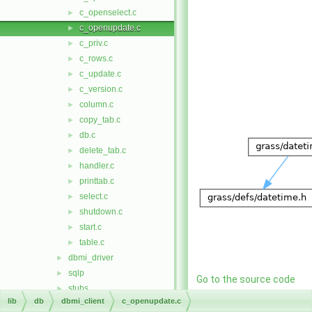
c_openselect.c
►
c_openupdate.c
►
c_priv.c
►
c_rows.c
►
c_update.c
►
c_version.c
►
column.c
►
copy_tab.c
►
db.c
►
delete_tab.c
►
handler.c
►
printtab.c
►
select.c
►
shutdown.c
►
start.c
►
table.c
►
dbmi_driver
►
sqlp
►
Go to the source code
stubs
►
of this file.
lib
db
dbmi_client
c_openupdate.c
display
►