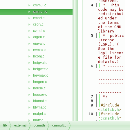
reserved.
    4
 *  This 
cmmul.c
►
code may be 
cmmult.c
►
redistribut
cmprt.c
ed under 
►
the terms 
csolv.c
►
of the GNU 
cvmul.c
►
library
    5
 *  public 
eigen.c
►
license 
eigval.c
►
(LGPL). ( 
See the 
evmax.c
►
lgpl.licens
hconj.c
►
e file for 
details.)
heigval.c
►
    6
 * -------
heigvec.c
►
-----------
-----------
hevmax.c
►
-----------
hmgen.c
►
-----------
-----------
house.c
►
----------
housev.c
►
    7
 */
    8
ldumat.c
►
    9
#include 
ldvmat.c
►
<
stdlib.h
>
matprt.c
   10
#include 
►
"
ccmath.h
"
mattr.c
►
   11
lib
external
ccmath
cmmult.c
mcopy.c
►
   12
void