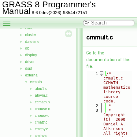
btree
►
GRASS 8 Programmer's
btree2
►
Manual
8.6.0dev(2026)-9354472151
cairodriver
►
Toggle main menu visibility
calc
►
cdhc
►
cluster
►
cmmult.c
datetime
►
db
►
Go to the
display
►
documentation of this
driver
►
file.
dspf
►
    1
/*  
external
▼
cmmult.c    
ccmath
▼
CCMATH 
mathematics 
atou1.c
►
library 
atovm.c
►
source 
code.
ccmath.h
►
    2
 *
chouse.c
►
    3
 *  
Copyright 
chousv.c
►
(C)  2000   
cmattr.c
►
Daniel A. 
Atkinson    
cmcpy.c
►
All rights 
cminv.c
►