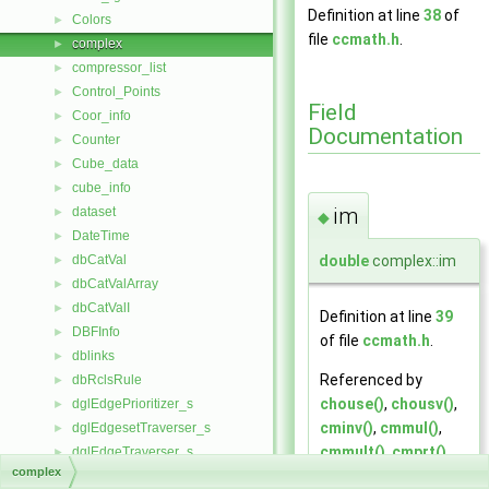
Definition at line
38
of
Colors
►
file
ccmath.h
.
complex
►
compressor_list
►
Control_Points
►
Field
Coor_info
►
Documentation
Counter
►
Cube_data
►
cube_info
►
im
dataset
►
◆
DateTime
►
double
complex::im
dbCatVal
►
dbCatValArray
►
dbCatValI
►
Definition at line
39
DBFInfo
►
of file
ccmath.h
.
dblinks
►
Referenced by
dbRclsRule
►
chouse()
,
chousv()
,
dglEdgePrioritizer_s
►
cminv()
,
cmmul()
,
dglEdgesetTraverser_s
►
cmmult()
,
cmprt()
,
dglEdgeTraverser_s
►
complex
csolv()
,
cvmul()
,
dglIOContext_s
►