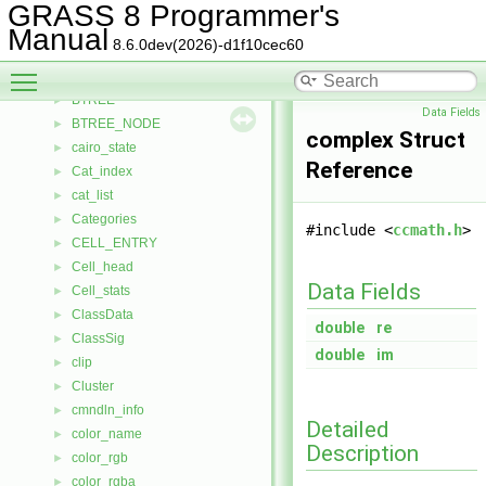
BM
►
GRASS 8 Programmer's
BMlink
►
Manual
8.6.0dev(2026)-d1f10cec60
bound_box
►
Toggle main menu visibility
boxlist
►
BTREE
►
Data Fields
BTREE_NODE
►
complex Struct
cairo_state
►
Reference
Cat_index
►
cat_list
►
Categories
►
#include <
ccmath.h
>
CELL_ENTRY
►
Cell_head
►
Data Fields
Cell_stats
►
ClassData
►
double
re
ClassSig
►
double
im
clip
►
Cluster
►
cmndln_info
►
Detailed
color_name
►
Description
color_rgb
►
color_rgba
►