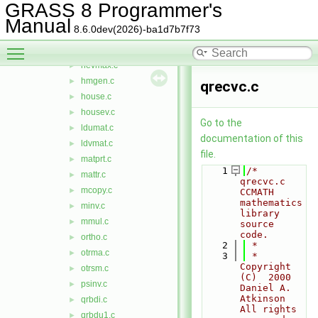
evmax.c
►
GRASS 8 Programmer's
hconj.c
►
Manual
8.6.0dev(2026)-ba1d7b7f73
heigval.c
►
Toggle main menu visibility
heigvec.c
►
hevmax.c
►
hmgen.c
►
qrecvc.c
house.c
►
housev.c
►
Go to the
ldumat.c
►
documentation of this
ldvmat.c
►
file.
matprt.c
►
    1
/*  
mattr.c
►
qrecvc.c    
mcopy.c
►
CCMATH 
mathematics 
minv.c
►
library 
mmul.c
►
source 
code.
ortho.c
►
    2
 *
otrma.c
►
    3
 *  
Copyright 
otrsm.c
►
(C)  2000   
psinv.c
►
Daniel A. 
Atkinson    
qrbdi.c
►
All rights 
qrbdu1.c
►