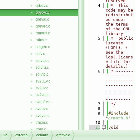
reserved.
    4
 *  This 
qrbdv.c
►
code may be 
qrecvc.c
►
redistribut
qreval.c
ed under 
►
the terms 
qrevec.c
►
of the GNU 
rmmult.c
►
library
    5
 *  public 
ruinv.c
►
license 
smgen.c
►
(LGPL). ( 
See the 
solv.c
►
lgpl.licens
solvps.c
►
e file for 
details.)
solvru.c
►
    6
 * -------
solvtd.c
►
-----------
-----------
sv2u1v.c
►
-----------
sv2uv.c
►
-----------
-----------
sv2val.c
►
----------
svdu1v.c
►
    7
 */
    8
svduv.c
►
    9
#include 
svdval.c
►
"
ccmath.h
"
trncm.c
   10
►
   11
void
trnm.c
►
qrecvc
(
doub
lib
external
ccmath
qrecvc.c
unfl.c
►
le
 *
ev
, 
Cpx