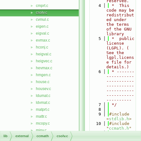
reserved.
    4
 *  This 
cmprt.c
►
code may be 
csolv.c
►
redistribut
cvmul.c
ed under 
►
the terms 
eigen.c
►
of the GNU 
eigval.c
►
library
    5
 *  public 
evmax.c
►
license 
hconj.c
►
(LGPL). ( 
See the 
heigval.c
►
lgpl.licens
heigvec.c
►
e file for 
details.)
hevmax.c
►
    6
 * -------
hmgen.c
►
-----------
-----------
house.c
►
-----------
housev.c
►
-----------
-----------
ldumat.c
►
----------
ldvmat.c
►
    7
 */
    8
matprt.c
►
    9
#include 
mattr.c
►
<
stdlib.h
>
mcopy.c
   10
#include 
►
"
ccmath.h
"
minv.c
►
   11
lib
external
ccmath
csolv.c
mmul.c
►
   12
int