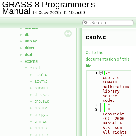
cairodriver
►
GRASS 8 Programmer's
calc
►
Manual
8.6.0dev(2026)-d1f10cec60
cdhc
►
Toggle main menu visibility
cluster
►
datetime
►
db
►
csolv.c
display
►
driver
►
Go to the
dspf
►
documentation of this
external
▼
file.
ccmath
▼
    1
/*  
atou1.c
►
csolv.c    
atovm.c
►
CCMATH 
mathematics 
ccmath.h
►
library 
chouse.c
►
source 
code.
chousv.c
►
    2
 *
cmattr.c
►
    3
 *  
Copyright 
cmcpy.c
►
(C)  2000   
cminv.c
►
Daniel A. 
Atkinson    
cmmul.c
►
All rights 
cmmult.c
►