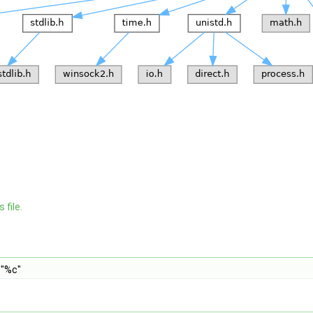
 file.
"%c"