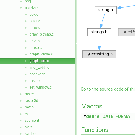
proj
►
psdriver
▼
box.c
►
color.c
►
draw.c
►
draw_bitmap.c
►
driver.c
►
erase.c
►
graph_close.c
►
graph_set.c
►
line_width.c
►
psdriver.h
►
raster.c
►
set_window.c
►
Go to the source code of this
raster
►
raster3d
►
Macros
rowio
►
rst
►
#
define
DATE_FORMAT
segment
►
stats
►
Functions
symbol
►