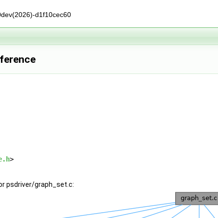
0dev(2026)-d1f10cec60
eference
e.h
>
r psdriver/graph_set.c: