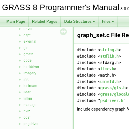
cluster
►
GRASS 8 Programmer's Manual
8.6.
datetime
►
db
►
Main Page
Related Pages
Data Structures
Files
display
►
driver
►
graph_set.c File R
dspf
►
external
►
gis
►
#include <
string.h
>
gmath
►
#include <
stdlib.h
>
gpde
►
#include <stdarg.h>
htmldriver
►
#include <
time.h
>
imagery
►
#include <math.h>
init
►
#include <
unistd.h
>
iostream
►
#include <
grass/gis.h
>
lidar
►
#include <
grass/glocal
linkm
►
#include "
psdriver.h
"
manage
►
Include dependency graph fo
nviz
►
ogsf
►
pngdriver
►