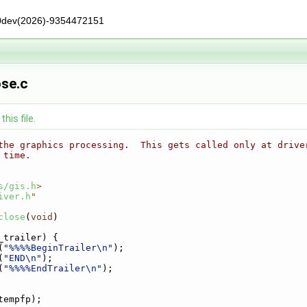
0dev(2026)-9354472151
ose.c
his file.
the graphics processing.  This gets called only at drive
 time.
s/gis.h
>
iver.h
"
close
(
void
)
_trailer) {
(
"%%%%BeginTrailer\n"
);
(
"END\n"
);
(
"%%%%EndTrailer\n"
);
tempfp);