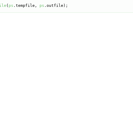
ile
(
ps
.tempfile, 
ps
.outfile);