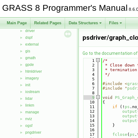
cluster
►
GRASS 8 Programmer's Manual
8.6.
datetime
►
db
►
Main Page
Related Pages
Data Structures
Files
display
►
driver
►
psdriver/graph_cl
dspf
►
external
►
gis
►
Go to the documentation of t
gmath
►
    1
/*
gpde
►
    2
 * Close down 
    3
 * termination
htmldriver
►
    4
 */
imagery
►
    5
    6
#include <
gras
init
►
    7
#include "
psdr
iostream
►
    8
    9
void
PS_Graph_
lidar
►
   10
{
linkm
►
   11
if
 (!
ps
.no
   12
output
manage
►
   13
output
nviz
►
   14
output
   15
    }
ogsf
►
   16
pngdriver
►
   17
fclose
(
ps
.