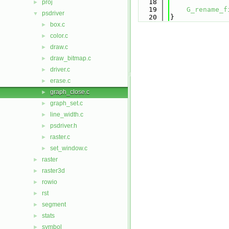
   18
proj
►
   19
G_rename_f
psdriver
▼
   20
}
box.c
►
color.c
►
draw.c
►
draw_bitmap.c
►
driver.c
►
erase.c
►
graph_close.c
►
graph_set.c
►
line_width.c
►
psdriver.h
►
raster.c
►
set_window.c
►
raster
►
raster3d
►
rowio
►
rst
►
segment
►
stats
►
symbol
►