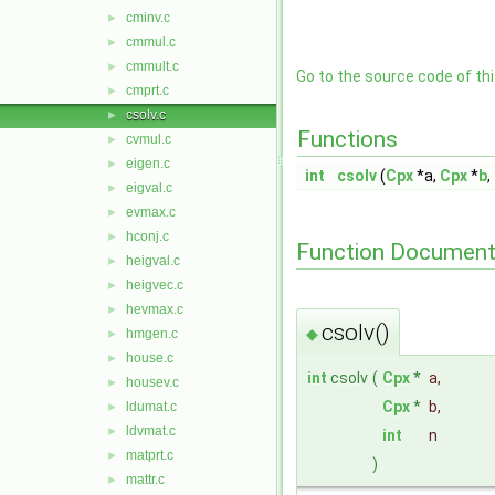
cminv.c
►
cmmul.c
►
cmmult.c
►
Go to the source code of this
cmprt.c
►
csolv.c
►
Functions
cvmul.c
►
eigen.c
►
int
csolv
(
Cpx
*a,
Cpx
*
b
,
eigval.c
►
evmax.c
►
hconj.c
►
Function Document
heigval.c
►
heigvec.c
►
hevmax.c
►
csolv()
◆
hmgen.c
►
house.c
►
int
csolv
(
Cpx
*
a
,
housev.c
►
Cpx
*
b
,
ldumat.c
►
ldvmat.c
►
int
n
matprt.c
►
)
mattr.c
►