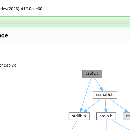
0dev(2026)-d1f10cec60
nce
r csolv.c: