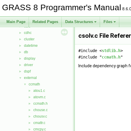
bitmap
►
GRASS 8 Programmer's Manual
btree
►
8.6.
btree2
►
cairodriver
►
Main Page
Related Pages
Data Structures
Files
calc
►
cdhc
►
csolv.c File Refere
cluster
►
datetime
►
#include <
stdlib.h
>
db
►
#include "
ccmath.h
"
display
►
driver
►
Include dependency graph fo
dspf
►
external
▼
ccmath
▼
atou1.c
►
atovm.c
►
ccmath.h
►
chouse.c
►
chousv.c
►
cmattr.c
►
cmcpy.c
►