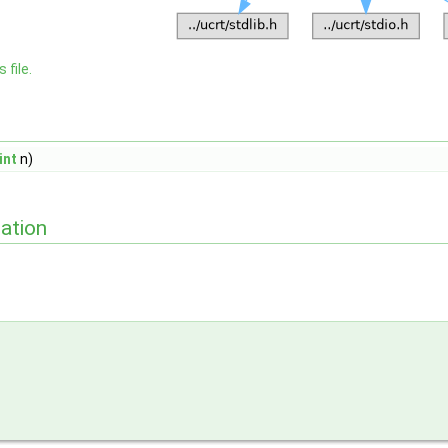
 file.
int
n)
ation