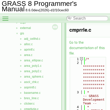
datetime
►
GRASS 8 Programmer's
db
►
Manual
8.6.0dev(2026)-d1f10cec60
display
►
Toggle main menu visibility
driver
►
dspf
►
external
►
cmprrle.c
gis
▼
adj_cellhd.c
►
Go to the
alloc.c
►
documentation of this
aprintf.c
►
file.
area.c
►
    1
/*
area_ellipse.c
►
    2
area_poly1.c
►
***********
***********
area_poly2.c
►
***********
area_sphere.c
►
***********
***********
ascii_chk.c
►
***********
asprintf.c
►
**********
    3
 *                     
basename.c
►
-- GRASS 
bres_line.c
►
Development 
Team --
clicker.c
►
    4
 *
cmprbzip.c
►