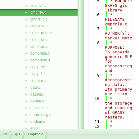
    5
 * MODULE:      
GRASS gis 
cmprlz4.c
►
library
cmprrle.c
►
    6
 * 
cmprzlib.c
FILENAME:    
►
cmprrle.c
cmprzstd.c
►
    7
 * 
color_rules.c
►
AUTHOR(S):   
Markus Metz
color_str.c
►
    8
 * 
commas.c
►
PURPOSE:     
To provide 
compress.c
►
generic RLE 
compress.h
►
for 
compressing 
copy_dir.c
►
and
copy_file.c
►
    9
 *              
decompressi
counter.c
►
ng data.  
date.c
►
Its primary 
use is in
datum.c
►
   10
 *              
debug.c
►
the storage 
and reading 
distance.c
►
of GRASS 
done_msg.c
►
rasters.
endian.c
   11
 *
►
   12
 * 
env.c
►
ALGORITHM:   
lib
gis
cmprrle.c
error.c
►
Run Length 