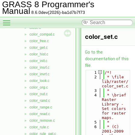
cats.c
►
GRASS 8 Programmer's
cell_stats.c
►
Manual
8.6.0dev(2026)-ba1d7b7f73
cell_title.c
►
Toggle main menu visibility
cellstats_eq.c
►
close.c
►
color_compat.c
►
color_set.c
color_free.c
►
color_get.c
►
Go to the
color_hist.c
►
documentation of this
color_init.c
►
file.
color_insrt.c
►
    1
/*!
color_invrt.c
►
    2
 * \file 
color_look.c
►
lib/raster/
color_set.c
color_org.c
►
    3
 *
color_out.c
►
    4
 * \brief 
Raster 
color_rand.c
►
Library - 
color_range.c
►
Set colors 
for raster 
color_read.c
►
maps.
color_remove.c
►
    5
 *
    6
 * (C) 
color_rule.c
►
2001-2009 
color_rule_get.c
►