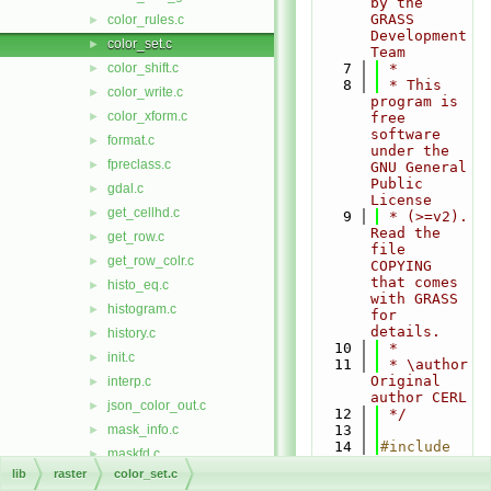
by the 
GRASS 
color_rules.c
►
Development 
color_set.c
►
Team
color_shift.c
    7
 *
►
    8
 * This 
color_write.c
►
program is 
color_xform.c
►
free 
software 
format.c
►
under the 
fpreclass.c
►
GNU General 
Public 
gdal.c
►
License
get_cellhd.c
►
    9
 * (>=v2). 
Read the 
get_row.c
►
file 
get_row_colr.c
►
COPYING 
that comes 
histo_eq.c
►
with GRASS 
histogram.c
►
for 
details.
history.c
►
   10
 *
init.c
►
   11
 * \author 
Original 
interp.c
►
author CERL
json_color_out.c
►
   12
 */
mask_info.c
   13
►
   14
#include 
maskfd.c
►
<
grass/gis.
lib
raster
color_set.c
null_val.c
►
h
>