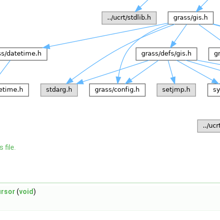
 file.
ursor
(
void
)