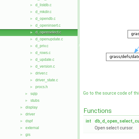
d_listdb.c
►
d_mkdir.c
►
d_opendb.c
►
d_openinsert.c
►
d_openselect.c
►
d_openupdate.c
►
d_priv.c
►
d_rows.c
►
d_update.c
►
d_version.c
►
driver.c
►
driver_state.c
►
procs.h
►
Go to the source code of this
sqlp
►
stubs
►
display
►
Functions
driver
►
int
db_d_open_select_c
dspf
►
Open select cursor.
external
►
gis
►