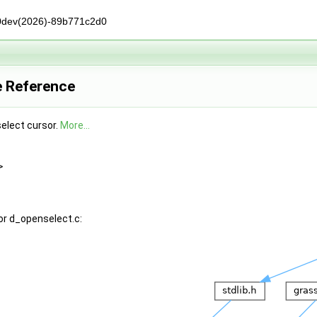
0dev(2026)-89b771c2d0
e Reference
select cursor.
More...
>
or d_openselect.c: