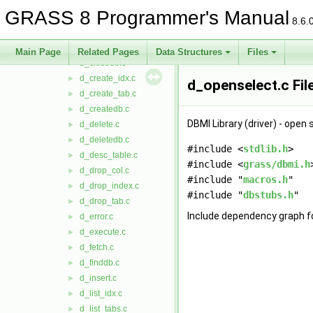
dbmi_driver
▼
GRASS 8 Programmer's Manual
d_add_col.c
►
8.6.
d_bindupdate.c
►
d_close_cur.c
►
Main Page
Related Pages
Data Structures
Files
d_closedb.c
►
d_create_idx.c
►
d_openselect.c Fil
d_create_tab.c
►
d_createdb.c
►
DBMI Library (driver) - open 
d_delete.c
►
d_deletedb.c
►
#include <
stdlib.h
>
d_desc_table.c
►
#include <
grass/dbmi.h
d_drop_col.c
►
#include "
macros.h
"
d_drop_index.c
►
#include "
dbstubs.h
"
d_drop_tab.c
►
Include dependency graph f
d_error.c
►
d_execute.c
►
d_fetch.c
►
d_finddb.c
►
d_insert.c
►
d_list_idx.c
►
d_list_tabs.c
►