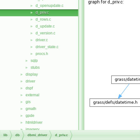
graph for d_priv.c:
d_openupdate.c
►
d_priv.c
►
d_rows.c
►
d_update.c
►
d_version.c
►
driver.c
►
driver_state.c
►
procs.h
►
sqlp
►
stubs
►
display
►
driver
►
dspf
►
external
►
gis
►
gmath
►
gpde
►
htmldriver
►
imagery
►
lib
db
dbmi_driver
d_priv.c
init
►
Go to the source code