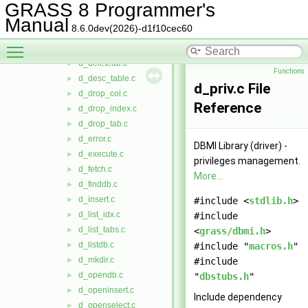
d_create_idx.c
►
GRASS 8 Programmer's
d_create_tab.c
►
Manual
8.6.0dev(2026)-d1f10cec60
d_createdb.c
►
Toggle main menu visibility
d_delete.c
►
d_deletedb.c
►
Functions
d_desc_table.c
►
d_priv.c File
d_drop_col.c
►
Reference
d_drop_index.c
►
d_drop_tab.c
►
d_error.c
►
DBMI Library (driver) -
d_execute.c
►
privileges management.
d_fetch.c
►
More...
d_finddb.c
►
d_insert.c
►
#include <
stdlib.h
>
d_list_idx.c
►
#include
d_list_tabs.c
►
<
grass/dbmi.h
>
d_listdb.c
►
#include "
macros.h
"
d_mkdir.c
►
#include
d_opendb.c
►
"
dbstubs.h
"
d_openinsert.c
►
Include dependency
d_openselect.c
►