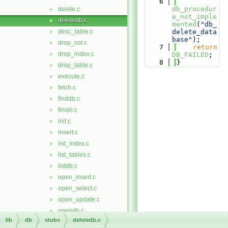
    6
db_procedur
delete.c
►
e_not_imple
deletedb.c
►
mented
(
"db_
desc_table.c
delete_data
►
base"
);
drop_col.c
►
    7
return
drop_index.c
►
DB_FAILED
;
    8
}
drop_table.c
►
execute.c
►
fetch.c
►
finddb.c
►
finish.c
►
init.c
►
insert.c
►
list_index.c
►
list_tables.c
►
listdb.c
►
open_insert.c
►
open_select.c
►
open_update.c
►
opendb.c
►
lib
db
stubs
deletedb.c
priv.c
►