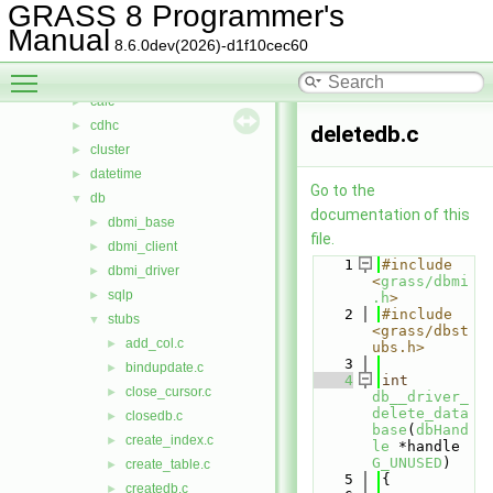
bitmap
►
GRASS 8 Programmer's
btree
►
Manual
8.6.0dev(2026)-d1f10cec60
btree2
►
Toggle main menu visibility
cairodriver
►
calc
►
cdhc
►
deletedb.c
cluster
►
datetime
►
Go to the
db
▼
documentation of this
dbmi_base
►
file.
dbmi_client
►
    1
#include 
dbmi_driver
►
<
grass/dbmi
sqlp
►
.h
>
    2
#include 
stubs
▼
<grass/dbst
add_col.c
►
ubs.h>
    3
bindupdate.c
►
    4
int
close_cursor.c
►
db__driver_
delete_data
closedb.c
►
base
(
dbHand
create_index.c
►
le
 *handle 
G_UNUSED
)
create_table.c
►
    5
{
createdb.c
►