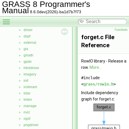
GRASS 8 Programmer's
cluster
►
Manual
datetime
►
8.6.0dev(2026)-ba1d7b7f73
db
►
Toggle main menu visibility
display
►
driver
Functions
►
forget.c File
dspf
►
external
►
Reference
gis
►
gmath
►
RowIO library - Release a
gpde
►
row.
More...
htmldriver
►
imagery
►
#include
init
►
<
grass/rowio.h
>
iostream
►
Include dependency
lidar
►
graph for forget.c:
linkm
►
manage
►
nviz
►
ogsf
►
pngdriver
►