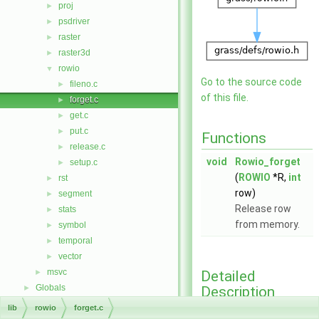
proj
►
psdriver
►
raster
►
raster3d
►
rowio
▼
Go to the source code
fileno.c
►
of this file.
forget.c
►
get.c
►
put.c
►
Functions
release.c
►
void
Rowio_forget
setup.c
►
(
ROWIO
*R,
int
rst
►
row)
segment
►
Release row
stats
►
from memory.
symbol
►
temporal
►
vector
►
msvc
Detailed
►
Globals
Description
►
lib
rowio
forget.c