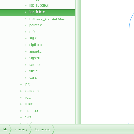
list_subgp.c
►
loc_info.c
►
manage_signatures.c
►
points.c
►
ref.c
►
sig.c
►
sigfile.c
►
sigset.c
►
sigsetfile.c
►
target.c
►
title.c
►
var.c
►
init
►
iostream
►
lidar
►
linkm
►
manage
►
nviz
►
ogsf
►
lib
imagery
loc_info.c
pngdriver
►