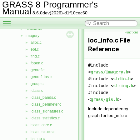
external
►
GRASS 8 Programmer's
gis
►
Manual
8.6.0dev(2026)-d1f10cec60
gmath
►
Toggle main menu visibility
gpde
►
htmldriver
►
Functions
imagery
▼
loc_info.c File
alloc.c
►
Reference
eol.c
►
find.c
►
fopen.c
►
#include
georef.c
►
<
grass/imagery.h
>
georef_tps.c
►
#include <
stdio.h
>
group.c
►
#include <
string.h
>
iclass.c
►
#include
iclass_bands.c
►
<
grass/gis.h
>
iclass_perimeter.c
►
Include dependency
iclass_signatures.c
►
graph for loc_info.c:
iclass_statistics.c
►
iscatt_core.c
►
iscatt_structs.c
►
list_gp.c
►