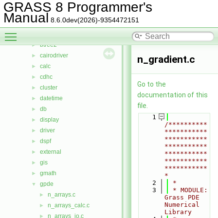
lib
▼
GRASS 8 Programmer's
arraystats
►
Manual
8.6.0dev(2026)-9354472151
bitmap
►
Toggle main menu visibility
btree
►
btree2
►
cairodriver
►
n_gradient.c
calc
►
cdhc
►
Go to the
cluster
►
documentation of this
datetime
►
file.
db
►
    1
display
►
/**********
driver
►
***********
***********
dspf
►
***********
external
►
***********
***********
gis
►
***********
gmath
►
*
    2
 *
gpde
▼
    3
 * MODULE:       
n_arrays.c
►
Grass PDE 
Numerical 
n_arrays_calc.c
►
Library
n_arrays_io.c
►