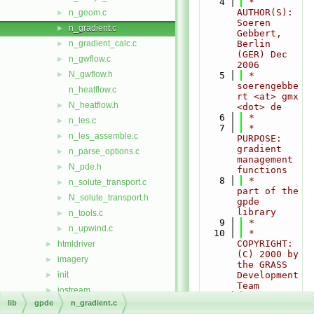
    4
 * 
AUTHOR(S):    
n_geom.c
►
Soeren 
n_gradient.c
►
Gebbert, 
n_gradient_calc.c
Berlin 
►
(GER) Dec 
n_gwflow.c
►
2006
N_gwflow.h
►
    5
 *                 
soerengebbe
n_heatflow.c
rt <at> gmx 
N_heatflow.h
►
<dot> de
    6
 *
n_les.c
►
    7
 * 
n_les_assemble.c
►
PURPOSE:      
gradient 
n_parse_options.c
►
management 
N_pde.h
►
functions
    8
 *               
n_solute_transport.c
►
part of the 
N_solute_transport.h
►
gpde 
library
n_tools.c
►
    9
 *
n_upwind.c
►
   10
 * 
COPYRIGHT:    
htmldriver
►
(C) 2000 by 
imagery
►
the GRASS 
init
Development 
►
Team
iostream
►
   11
 *
lib
gpde
n_gradient.c
lidar
►
   12
 *               