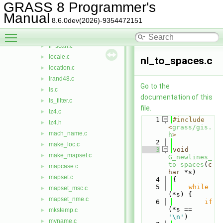
legal_name.c
►
GRASS 8 Programmer's
line_dist.c
►
Manual
8.6.0dev(2026)-9354472151
list.c
►
Toggle main menu visibility
ll_format.c
►
ll_scan.c
►
locale.c
►
nl_to_spaces.c
location.c
►
lrand48.c
►
Go to the
ls.c
►
documentation of this
ls_filter.c
►
file.
lz4.c
►
    1
#include 
lz4.h
►
<
grass/gis.
mach_name.c
►
h
>
    2
make_loc.c
►
    3
void
make_mapset.c
►
G_newlines_
to_spaces
(
c
mapcase.c
►
har
 *s)
mapset.c
►
    4
{
    5
while
mapset_msc.c
►
(*s) {
mapset_nme.c
►
    6
if
(*s == 
mkstemp.c
►
'\n'
)
myname.c
►