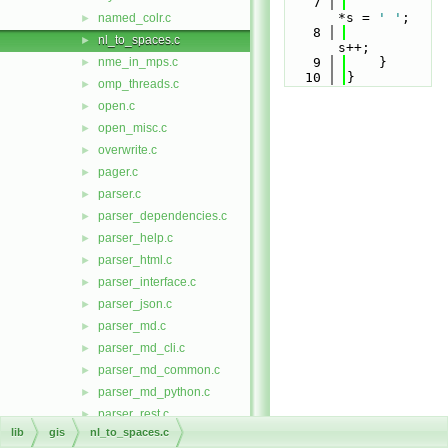
    7
*s = 
' '
;
named_colr.c
►
    8
nl_to_spaces.c
►
s++;
nme_in_mps.c
    9
    }
►
   10
}
omp_threads.c
►
open.c
►
open_misc.c
►
overwrite.c
►
pager.c
►
parser.c
►
parser_dependencies.c
►
parser_help.c
►
parser_html.c
►
parser_interface.c
►
parser_json.c
►
parser_md.c
►
parser_md_cli.c
►
parser_md_common.c
►
parser_md_python.c
►
parser_rest.c
►
lib
gis
nl_to_spaces.c
parser_script.c
►