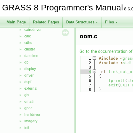
arraystats
►
GRASS 8 Programmer's Manual
8.6.
bitmap
►
btree
►
Main Page
Related Pages
Data Structures
Files
btree2
►
cairodriver
►
oom.c
calc
►
cdhc
►
cluster
►
Go to the documentation of t
datetime
►
    1
#include <
gras
db
►
    2
#include <
stdl
    3
display
►
    4
int
link_out_o
driver
►
    5
{
    6
fprintf
(
st
dspf
►
    7
exit
(
EXIT_
external
►
    8
}
gis
►
gmath
►
gpde
►
htmldriver
►
imagery
►
init
►