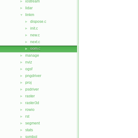
iostream
►
lidar
►
linkm
▼
dispose.c
►
init.c
►
new.c
►
next.c
►
oom.c
►
manage
►
nviz
►
ogsf
►
pngdriver
►
proj
►
psdriver
►
raster
►
raster3d
►
rowio
►
rst
►
segment
►
stats
►
symbol
►