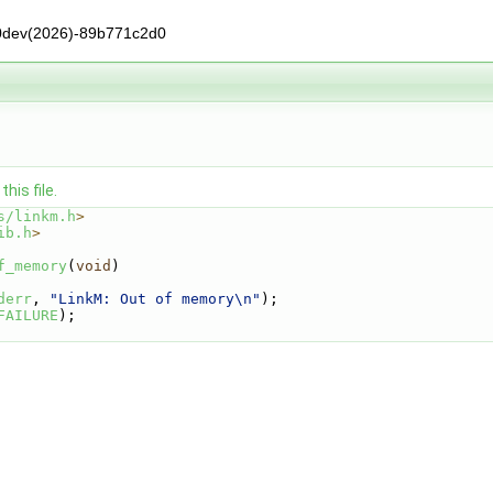
0dev(2026)-89b771c2d0
his file.
s/linkm.h
>
ib.h
>
f_memory
(
void
)
derr
, 
"LinkM: Out of memory\n"
);
FAILURE
);