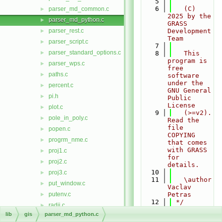
    5
    6
   (C) 
parser_md_common.c
►
2025 by the 
parser_md_python.c
►
GRASS 
parser_rest.c
Development 
►
Team
parser_script.c
►
    7
parser_standard_options.c
►
    8
   This 
program is 
parser_wps.c
►
free 
paths.c
►
software 
under the 
percent.c
►
GNU General 
pi.h
►
Public 
License
plot.c
►
    9
   (>=v2). 
pole_in_poly.c
►
Read the 
file 
popen.c
►
COPYING 
progrm_nme.c
►
that comes 
with GRASS 
proj1.c
►
for 
proj2.c
►
details.
   10
proj3.c
►
   11
   \author 
put_window.c
►
Vaclav 
putenv.c
Petras
►
   12
 */
radii.c
►
   13
#include 
lib
gis
parser_md_python.c
rd_cellhd.c
►
<stdbool.h>