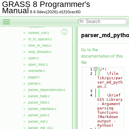
mapset.c
►
GRASS 8 Programmer's
mapset_msc.c
►
Manual
8.6.0dev(2026)-d1f10cec60
mapset_nme.c
►
Toggle main menu visibility
mkstemp.c
►
myname.c
►
named_colr.c
►
parser_md_pytho
nl_to_spaces.c
►
nme_in_mps.c
►
Go to the
omp_threads.c
►
documentation of this
open.c
►
file.
open_misc.c
►
    1
/*!
overwrite.c
►
    2
   \file 
pager.c
►
lib/gis/par
ser_md_pyth
parser.c
►
on.c
parser_dependencies.c
►
    3
    4
   \brief 
parser_help.c
►
GIS Library 
parser_html.c
►
- Argument 
parsing 
parser_interface.c
►
functions 
parser_json.c
►
(Markdown 
output - 
parser_md.c
►
Python)
parser_md_cli.c
►