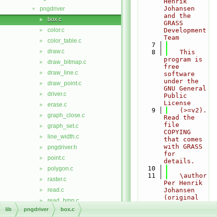
Henrik 
Johansen 
pngdriver
▼
and the 
box.c
►
GRASS 
color.c
Development 
►
Team
color_table.c
►
    7
draw.c
►
    8
   This 
program is 
draw_bitmap.c
►
free 
draw_line.c
►
software 
under the 
draw_point.c
►
GNU General 
driver.c
►
Public 
License
erase.c
►
    9
   (>=v2). 
graph_close.c
►
Read the 
file 
graph_set.c
►
COPYING 
line_width.c
►
that comes 
with GRASS 
pngdriver.h
►
for 
point.c
►
details.
   10
polygon.c
►
   11
   \author 
raster.c
►
Per Henrik 
read.c
Johansen 
►
(original 
read_bmp.c
►
contributor
lib
pngdriver
box.c
read_png.c
►
)