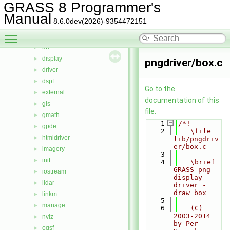
calc
►
GRASS 8 Programmer's
cdhc
►
Manual
8.6.0dev(2026)-9354472151
cluster
►
Toggle main menu visibility
datetime
►
db
►
display
►
pngdriver/box.c
driver
►
dspf
►
Go to the
external
►
documentation of this
gis
►
file.
gmath
►
    1
/*!
gpde
►
    2
   \file 
htmldriver
►
lib/pngdriv
er/box.c
imagery
►
    3
init
►
    4
   \brief 
GRASS png 
iostream
►
display 
lidar
►
driver - 
draw box
linkm
►
    5
manage
►
    6
   (C) 
2003-2014 
nviz
►
by Per 
ogsf
►