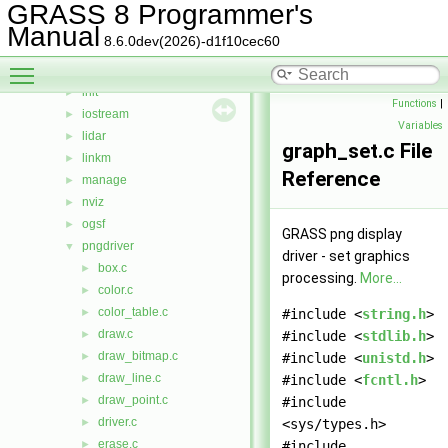
gmath
►
GRASS 8 Programmer's
gpde
►
Manual
8.6.0dev(2026)-d1f10cec60
htmldriver
►
Toggle main menu visibility
imagery
►
init
►
Functions
|
iostream
►
Variables
lidar
►
graph_set.c File
linkm
►
Reference
manage
►
nviz
►
ogsf
►
GRASS png display
pngdriver
▼
driver - set graphics
box.c
►
processing.
More...
color.c
►
color_table.c
►
#include <
string.h
>
draw.c
►
#include <
stdlib.h
>
draw_bitmap.c
►
#include <
unistd.h
>
draw_line.c
►
#include <
fcntl.h
>
draw_point.c
►
#include
driver.c
►
<sys/types.h>
erase.c
►
#include