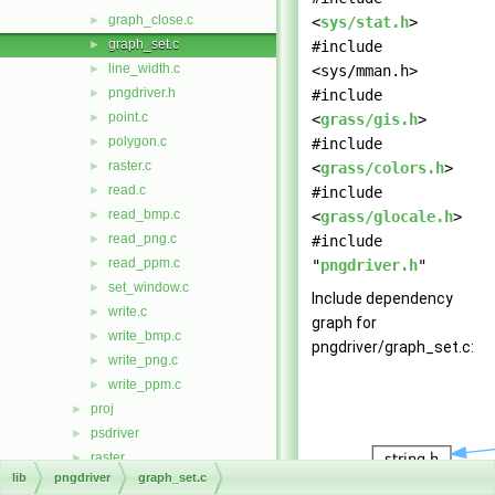
graph_close.c
►
<
sys/stat.h
>
graph_set.c
►
#include
line_width.c
►
<sys/mman.h>
pngdriver.h
►
#include
point.c
►
<
grass/gis.h
>
polygon.c
►
#include
raster.c
►
<
grass/colors.h
>
read.c
►
#include
read_bmp.c
►
<
grass/glocale.h
>
read_png.c
►
#include
read_ppm.c
►
"
pngdriver.h
"
set_window.c
►
Include dependency
write.c
►
graph for
write_bmp.c
►
pngdriver/graph_set.c:
write_png.c
►
write_ppm.c
►
proj
►
psdriver
►
raster
►
lib
pngdriver
graph_set.c
raster3d
►