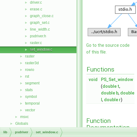
driver.c
►
erase.c
►
graph_close.c
►
graph_set.c
►
line_width.c
►
psdriver.h
►
raster.c
►
Go to the source code
set_window.c
►
of this file.
raster
►
raster3d
►
Functions
rowio
►
rst
►
void
PS_Set_window
segment
►
(
double
t
,
stats
►
double
b
,
double
symbol
►
l
,
double
r
)
temporal
►
vector
►
msvc
►
Function
Globals
►
Documentation
lib
psdriver
set_window.c