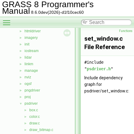
GRASS 8 Programmer's
external
►
Manual
gis
►
8.6.0dev(2026)-d1f10cec60
gmath
►
Toggle main menu visibility
gpde
►
htmldriver
Functions
►
set_window.c
imagery
►
init
►
File Reference
iostream
►
lidar
►
#include
linkm
►
"
psdriver.h
"
manage
►
nviz
►
Include dependency
ogsf
►
graph for
pngdriver
►
psdriver/set_window.c:
proj
►
psdriver
▼
box.c
►
color.c
►
draw.c
►
draw_bitmap.c
►