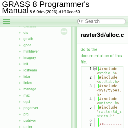
db
►
GRASS 8 Programmer's
display
►
Manual
8.6.0dev(2026)-d1f10cec60
driver
►
Toggle main menu visibility
dspf
►
external
►
gis
►
raster3d/alloc.c
gmath
►
gpde
►
Go to the
htmldriver
►
documentation of this
imagery
►
file.
init
►
    1
#include 
iostream
►
<
stdio.h
>
lidar
►
    2
#include 
<
stdlib.h
>
linkm
►
    3
#include 
manage
►
<sys/types.
h>
nviz
►
    4
#include 
ogsf
►
<
unistd.h
>
    5
#include 
pngdriver
►
"
raster3d_i
proj
►
ntern.h
"
    6
psdriver
►
    7
/*--------
raster
►