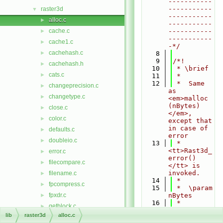
-----------
-----------
raster3d
▼
-----------
alloc.c
►
-----------
cache.c
-----------
►
-----------
cache1.c
►
-*/
cachehash.c
►
    8
    9
/*!
cachehash.h
►
   10
 * \brief
cats.c
►
   11
 *
   12
 *  Same 
changeprecision.c
►
as 
changetype.c
►
<em>malloc 
(nBytes)
close.c
►
</em>, 
color.c
►
except that 
in case of 
defaults.c
►
error
doubleio.c
►
   13
 * 
<tt>Rast3d_
error.c
►
error()
filecompare.c
►
</tt> is 
invoked.
filename.c
►
   14
 *
fpcompress.c
►
   15
 *  \param 
fpxdr.c
nBytes
►
   16
 *  
getblock.c
►
\return 
lib
raster3d
alloc.c
getvalue.c
►
void *: a 