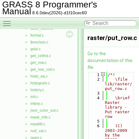
color_rules.c
►
GRASS 8 Programmer's
color_set.c
►
Manual
8.6.0dev(2026)-d1f10cec60
color_shift.c
►
Toggle main menu visibility
color_write.c
►
color_xform.c
►
format.c
►
raster/put_row.c
fpreclass.c
►
gdal.c
►
Go to the
get_cellhd.c
►
documentation of this
get_row.c
►
file.
get_row_colr.c
►
    1
/*!
histo_eq.c
►
    2
   \file 
histogram.c
►
lib/raster/
put_row.c
history.c
►
    3
init.c
►
    4
   \brief 
Raster 
interp.c
►
library - 
json_color_out.c
►
Put raster 
row
mask_info.c
►
    5
maskfd.c
►
    6
   (C) 
2003-2009 
null_val.c
►
by the 
open.c
►