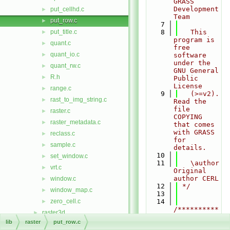
GRASS 
Development 
put_cellhd.c
►
Team
put_row.c
►
    7
put_title.c
    8
   This 
►
program is 
quant.c
►
free 
quant_io.c
►
software 
under the 
quant_rw.c
►
GNU General 
R.h
►
Public 
License
range.c
►
    9
   (>=v2).  
rast_to_img_string.c
►
Read the 
file 
raster.c
►
COPYING 
raster_metadata.c
►
that comes 
with GRASS 
reclass.c
►
for 
sample.c
►
details.
   10
set_window.c
►
   11
   \author 
vrt.c
►
Original 
author CERL
window.c
►
   12
 */
window_map.c
►
   13
zero_cell.c
   14
►
/**********
raster3d
►
***********
lib
raster
put_row.c
rowio
►
***********