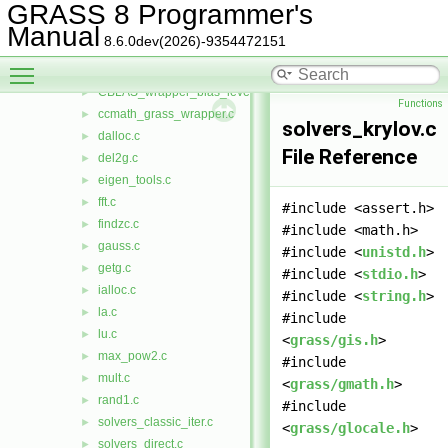
blas_level_1.c
►
GRASS 8 Programmer's
blas_level_2.c
►
Manual
8.6.0dev(2026)-9354472151
blas_level_3.c
►
Toggle main menu visibility
brent.c
►
CBLAS_wrapper_blas_level_1.c
►
Functions
ccmath_grass_wrapper.c
►
solvers_krylov.c
dalloc.c
►
File Reference
del2g.c
►
eigen_tools.c
►
fft.c
►
#include <assert.h>
findzc.c
►
#include <math.h>
gauss.c
►
#include <
unistd.h
>
getg.c
►
#include <
stdio.h
>
ialloc.c
►
#include <
string.h
>
la.c
►
#include
lu.c
►
<
grass/gis.h
>
max_pow2.c
►
#include
mult.c
►
<
grass/gmath.h
>
rand1.c
►
#include
solvers_classic_iter.c
►
<
grass/glocale.h
>
solvers_direct.c
►