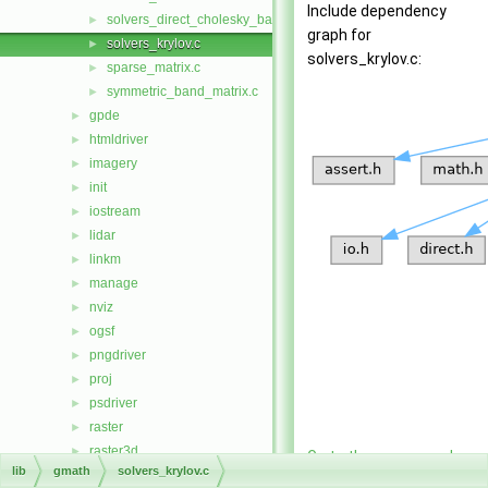
Include dependency
solvers_direct_cholesky_band.c
►
graph for
solvers_krylov.c
►
solvers_krylov.c:
sparse_matrix.c
►
symmetric_band_matrix.c
►
gpde
►
htmldriver
►
imagery
►
init
►
iostream
►
lidar
►
linkm
►
manage
►
nviz
►
ogsf
►
pngdriver
►
proj
►
psdriver
►
raster
►
raster3d
►
Go to the source code
lib
gmath
solvers_krylov.c
rowio
►
of this file.