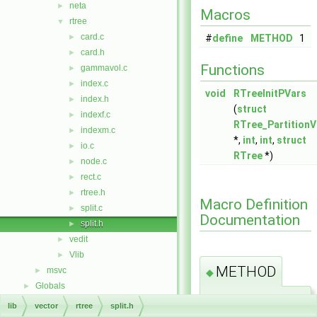
neta
►
Macros
rtree
▼
card.c
►
#
define
METHOD
1
card.h
►
Functions
gammavol.c
►
index.c
►
void
RTreeInitPVars
index.h
►
(
struct
indexf.c
►
RTree_PartitionV
indexm.c
►
*,
int
,
int
,
struct
io.c
►
RTree
*)
node.c
►
rect.c
►
rtree.h
►
Macro Definition
split.c
►
Documentation
split.h
►
vedit
►
Vlib
►
METHOD
msvc
►
◆
Globals
►
#
define
METHOD 1
lib
vector
rtree
split.h