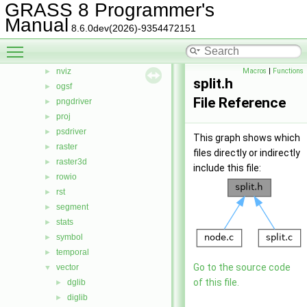
GRASS 8 Programmer's
iostream
►
Manual
lidar
►
8.6.0dev(2026)-9354472151
linkm
►
Toggle main menu visibility
manage
►
nviz
Macros
|
Functions
►
split.h
ogsf
►
File Reference
pngdriver
►
proj
►
psdriver
►
This graph shows which
raster
►
files directly or indirectly
raster3d
►
include this file:
rowio
►
rst
►
segment
►
stats
►
symbol
►
temporal
►
Go to the source code
vector
▼
of this file.
dglib
►
diglib
►