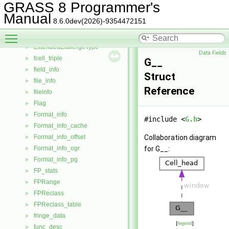
element
►
GRASS 8 Programmer's
em_buffer
►
Manual
8.6.0dev(2026)-9354472151
em_pqueue
►
Toggle main menu visibility
EMPQueueAdaptive
►
ExtendedEltMergeType
►
Data Fields
fcell_triple
►
G__
field_info
►
Struct
file_info
►
Reference
fileinfo
►
Flag
►
Format_info
►
#include <
G.h
>
Format_info_cache
►
Format_info_offset
Collaboration diagram
►
Format_info_ogr
for G__:
►
Format_info_pg
►
FP_stats
►
FPRange
►
FPReclass
►
FPReclass_table
►
fringe_data
►
[
legend
]
func_desc
►