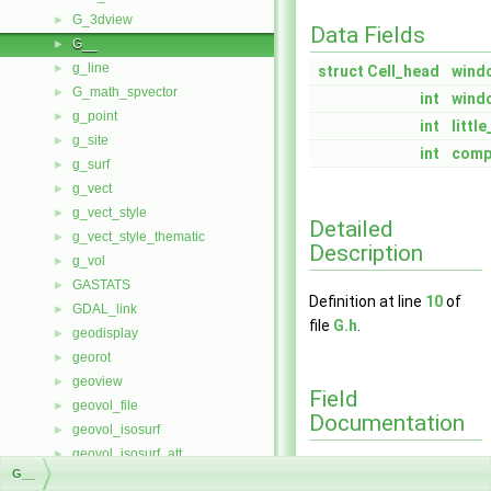
G_3dview
►
Data Fields
G__
►
g_line
►
struct
Cell_head
wind
G_math_spvector
►
int
wind
g_point
►
int
littl
g_site
►
int
comp
g_surf
►
g_vect
►
g_vect_style
►
Detailed
g_vect_style_thematic
►
Description
g_vol
►
GASTATS
►
Definition at line
10
of
GDAL_link
►
file
G.h
.
geodisplay
►
georot
►
geoview
►
Field
geovol_file
►
Documentation
geovol_isosurf
►
geovol_isosurf_att
►
G__
geovol_slice
►